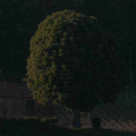
Accueil
À propos
Nos vins
Blog
Contact
Langue