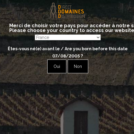
Philippe GARREY
Merci de choisir votre pays pour accéder à notre s
Please choose your country to access our websit
Red
Êtes-vous né(e) avant le / Are you born before this date
Bourgogne Rouge Clos des Boilles
07/08/2005
?
Mercurey 1er Cru Clos de Montaigu
Oui
Non
Mercurey 1er Cru Clos Du Paradis
Mercurey 1er Cru La Chassière
Mercurey Rouge Vieilles Vignes Le
Châtelet
White