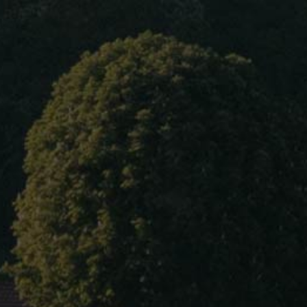
Accueil
À propos
DEFAIX Daniel
Nos vins
Chablis
Blog
Surface :
26 hectares
Contact
Vins blancs :
Chablis Vieilles Vignes
Langue
Chablis 1er Cru Côte de Léchet
Chablis 1er Cru Les Lys
Chablis 1er Cru Les Lys Cuvée Vir Fidélis
Et Fortis