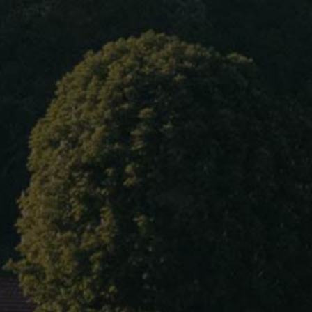
Accueil
À propos
DESVIGNES Louis Claude
Nos vins
Villie Morgon
Blog
Surface :
5 hectares
Contact
Vins rouges :
Morgon Corcelette
Langue
Morgon Côte Du Py
Morgon Javerniéres
Morgon Javernières Les Impénitents
Morgon La Voûte Saint-Vincent