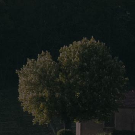
De Villaine A. et P.
Bouzeron
Surface :
24 hectares
Vins rouges :
BBourgogne Côte Chalonnaise La Dig
Bourgogne Côte Chalonnaise La Fort
Mercurey Les Montots
Santenay 1er Cru Passetemps
Vins blancs :
Bourgogne Côte Chalonnaise Les Cl