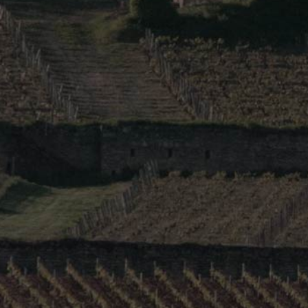
Bourgogne Côte Chalonnaise Les Clo
Bouzeron
Rully Les Saint-Jacques
Rully 1er Cru Grésigny
Site internet
http://www.de-villaine.com
: