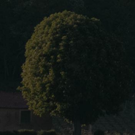
Accueil
À propos
oine
une Bio
ous Aimé