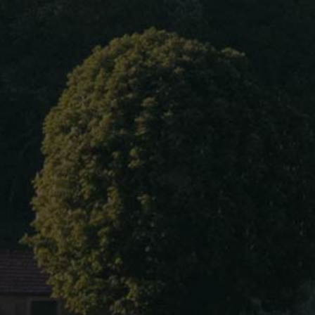
Accueil
À propos
s
olettes Vieilles Vignes