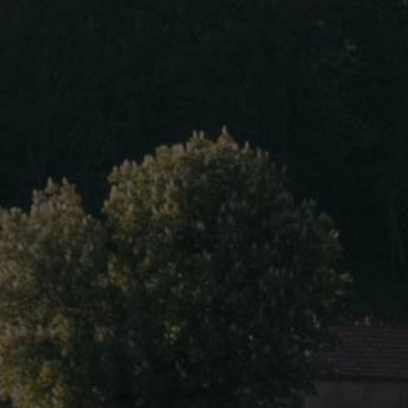
FOURNIER Jean
Marsannay
Surface :
13 hectares
Vins rouges :
Bourgogne Cote d'or Pinot Noir
Bourgogne Le Chapitre Vieilles Vigne
Aloxe Corton
Cote De Nuits Villages Rouge Croix Vi
Fixin Les Petit Crais Rouge
Gevrey Chambertin