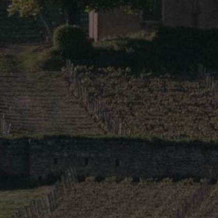
Marsannay Clos Du Roy
Marsannay Cuvée Saint Urbain Rouge
Marsannay Es Chezots Rouge
Marsannay Les Longeroies Rouge
Marsannay P'Etite Grumotte
Marsannay Pur Pot
Marsannay Rose
Marsannay Trois Terres Vieilles Vigne
Pernand-Vergelesses 1er Cru
Vins blancs :
Aligoté Champ Forey Vieilles Vignes
Bourgogne Origines
Marsannay Clos Du Roy Blanc
Marsannay Cuvée Saint Urbain Blanc
Marsannay Les Longeroies Blanc