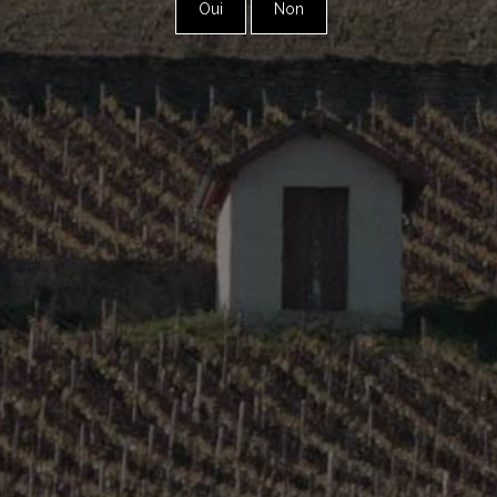
Oui
Non
Bourgogne – Côte de Nuits