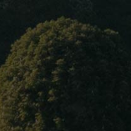
Accueil
À propos
Château de LABORDE
Nos vins
Meursanges
Blog
Surface :
6 hectares
Contact
Vins rouges :
Bourgogne Côte d’Or - Au Prunier
Langue
Bourgogne Hautes Côtes de Beaune - En
Cuillery
Bourgogne Hautes Côtes de Nuits « Cuvée
K »