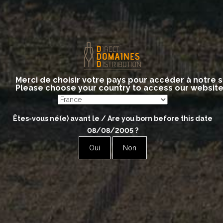
(white)
Site internet
www.herve-kerlann.com
:
Région :
Burgundy – Côte de Beaune
Merci de choisir votre pays pour accéder à notre s
Please choose your country to access our websit
Êtes-vous né(e) avant le / Are you born before this date
08/08/2005
?
Oui
Non