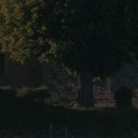
Bourgogne Pinot Noir
Bourgogne Pinot Noir « Cuvée H »
Chambolle-Musigny
Gevrey-Chambertin - Aux Etelois
Gevrey-Chambertin - En Dérée
Gevrey-Chambertin Vieilles Vignes
Chambolle-Musigny 1er Cru « Les
Borniques »
Gevrey-Chambertin 1er Cru « Les Goulots
»
Gevrey-Chambertin 1er Cru « Les
Corbeaux »
Vins blancs :
Blanc de Pinot Noir VDF
Rosé de Blanc VDF
Bourgogne Chardonnay « Cuvée H »
Bourgogne Hautes Côtes de Nuits « Cuvée
K » Blanc
Aligoté - IGP Sainte Marie la Blanche