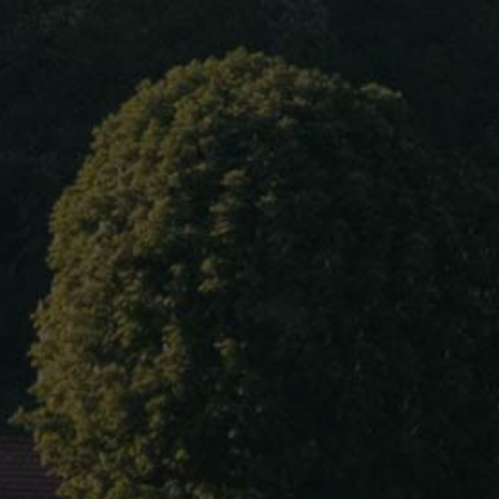
Accueil
À propos
RIFFAULT Claude
Nos vins
Vins rouges :
La Noue Rouge
Blog
Les Chailloux
Contact
Vins blancs :
Blanc Domaine
Les Boucauds
Langue
Les Chailloux
Les Chasseignes
Les Denisottes
Les Desmalets