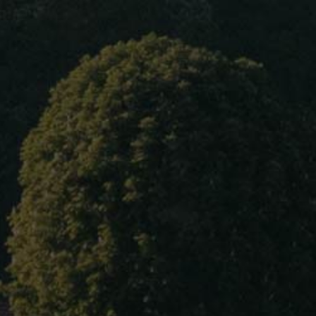
Home
loading map - please wait...
+
About Us
-
Our wines
Blog
Contact Us
Language