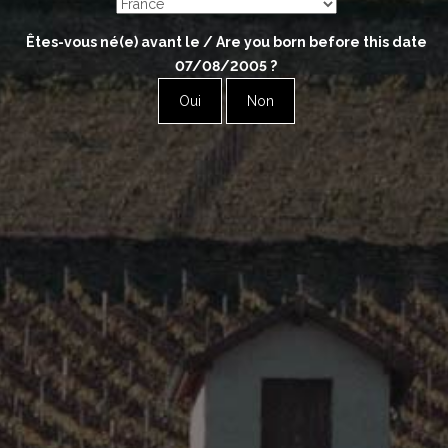
Êtes-vous né(e) avant le / Are you born before this date
Object
07/08/2005
?
Oui
Non
Your message