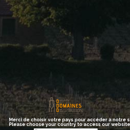
2 km
1 mi
MapsMarker.com
(
Leaflet
/
icons
) | Map: ©
OpenStreetMap contributors
(
edit
)
Contact us
Your name (required)
Your email (required)
Merci de choisir votre pays pour accéder à notre s
Please choose your country to access our websit