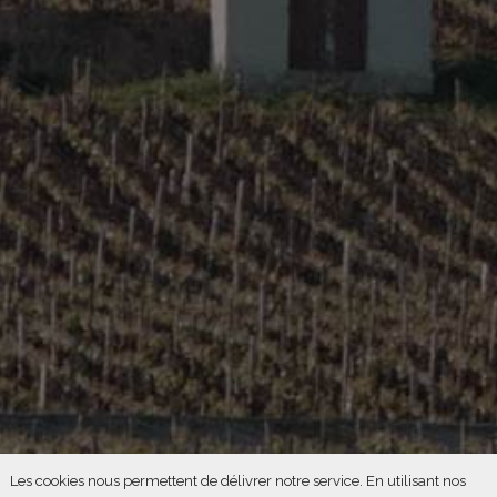
Our contact information
1, Route de Géanges - Laborde au Château 21200
MEURSANGES - FRANCE
+33(0)3 80 26 59 68 - Fax. +33(0)3 80 26 59 69
© Copyright 2016 Direct Domaines Distribution |
Mentions
Légales
| Réalisation :
Monogramme
- L’abus d’alcool est
dangereux pour la santé, consommer avec modération.
Les cookies nous permettent de délivrer notre service. En utilisant nos
Français
English
日本語
简体中文