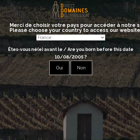
Anne GROS et Jean-Paul
TOLLOT
Merci de choisir votre pays pour accéder à notre s
Aigues-Vives
Please choose your country to access our websit
Red
Êtes-vous né(e) avant le / Are you born before this date
10/08/2005
?
La 50/50 – Côtes Du Brian Rouge Igp
Oui
Non
La CinsO – Côtes Du Brian Igp
La Grenache8 – Côtes Du Brian Igp
Les Combettes -Marselan Côtes Du Brian
Igp
L’O De La Vie- Minervois Cazelles
La Ciaude – Minervois Cazelles Rouge
La VermentinO – Côtes du Brian Blanc IGP
Les Carrétals – Minervois Cazelles Rouge