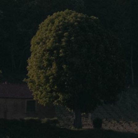
Home
About Us
Our wines
Blog
Contact Us
Language