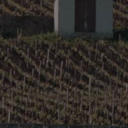
Terres Burgondes Blanc
Terres Maconnaises (Mâcon Villages) –
Maison Blanc
Cote De Beaune Combe D’Eve Blanc
Cote De Beaune La Grande Châtelaine
Blanc
Cote De Beaune Les Pierres Blanches
Blanc
Saint-Romain En Chevrot Blanc
Rully 1er Cru La Pucelle Blanc
Category:
Bourgogne - Côte de Beaune
© Copyright 2016 Direct Domaines Distribution |
Mentions