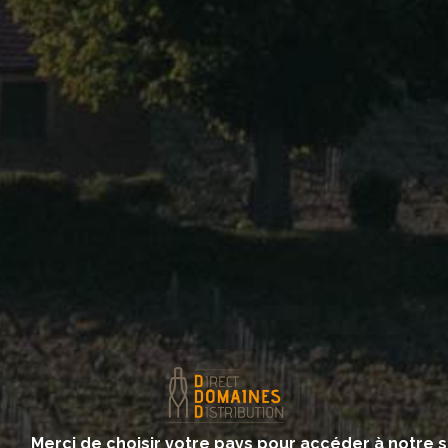
Emmanuel GIBOULOT
Beaune
Red
Terres Beaujolaises-Maison Rouge
Bourgogne Hautes Cotes De Nuits En
Grégoire Rouge
Bourgogne Hautes Cotes De Nuits Sous
Le Mont Rouge
Merci de choisir votre pays pour accéder à notre s