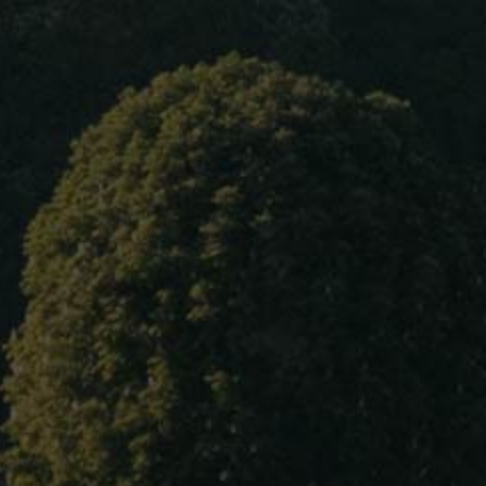
Home
About Us
Our wines
Blog
Contact Us
Language