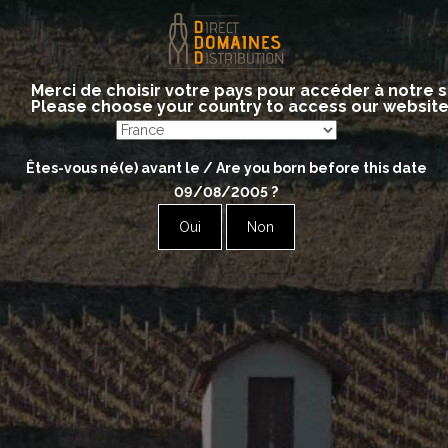
Merci de choisir votre pays pour accéder à notre s
Please choose your country to access our websit
Guillaume MARTEAUX
Êtes-vous né(e) avant le / Are you born before this date
09/08/2005
?
Rosé
Oui
Non
Excellence Rosé
White
Esprit Terroirs Brut Nature
Essentiel