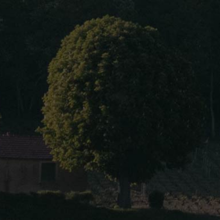
Home
About Us
Our wines
Blog
Contact Us
Language