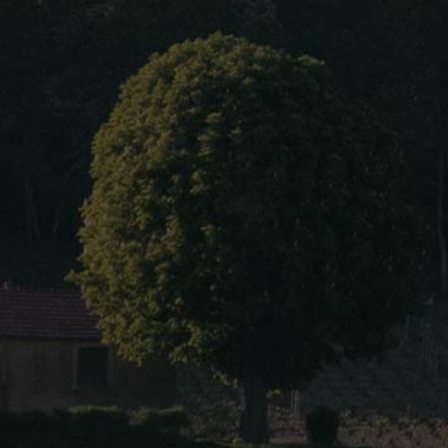
Home
About Us
Our wines
Blog
Contact Us
Language