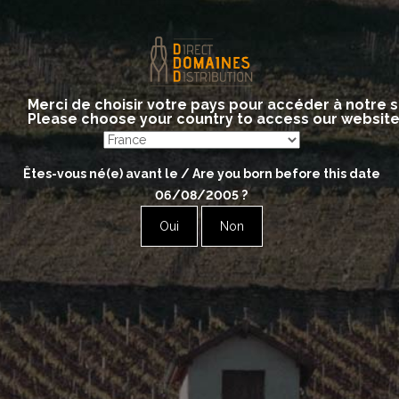
JOBLOT
Givry
Merci de choisir votre pays pour accéder à notre s
Please choose your country to access our websit
Red
Êtes-vous né(e) avant le / Are you born before this date
Givry Préface
06/08/2005
?
Givry 1er Cru Bois Chevaux
Oui
Non
Givry 1er Cru Cellier Aux Moines
Givry 1er Cru Clos Marole
Givry 1er Cru L’Empreinte
Givry 1er Cru L’Empreinte Magnum
Givry 1er Cru Servoisine