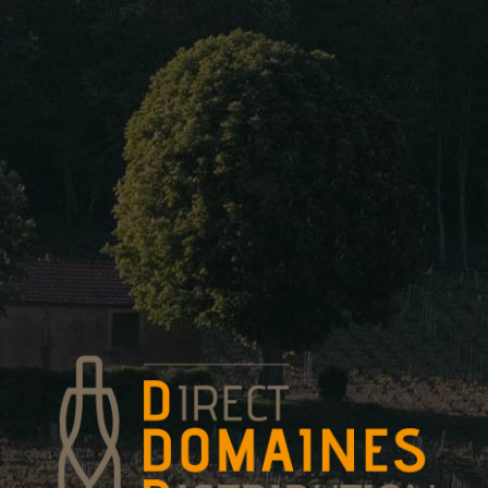
Home
About Us
Our w
LORENZON
Mercurey
Red
Mercurey Cuvée 37
Mercurey Le Chapitre
Morgon Les Charmes