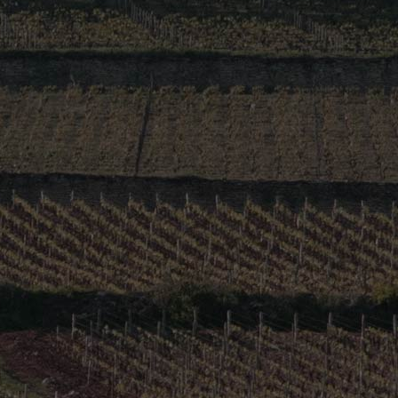
ps Martin
 Carline Clos Des Champs Martin
 13
ps Martin
 15
uffières
alonnaise & Mâconnais
la santé, consommer avec modération.