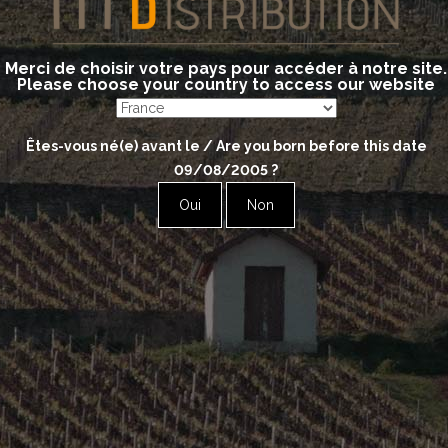
Mercurey 1er Cru Cham
Mercurey 1er Cru Cuvée
Merci de choisir votre pays pour accéder à notre site.
Mercurey 1er Cru Piece
Please choose your country to access our website
White
Êtes-vous né(e) avant le / Are you born before this date
09/08/2005
?
Bourgogne Clos Alfred
Oui
Non
Mercurey 1er Cru Cham
Mercurey 1er Cru Piece
Montagny 1er Cru Les Tr
Category:
Bourgogne - Côte Ch
 Légales
| Réalisation :
Monogramme
- L’abus d’alcool est dangereux pour 