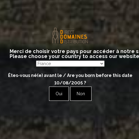
Loire & Sancerre
(8)
Merci de choisir votre pays pour accéder à notre s
Please choose your country to access our websit
Êtes-vous né(e) avant le / Are you born before this date
10/08/2005
?
Oui
Non
Champagne
(23)