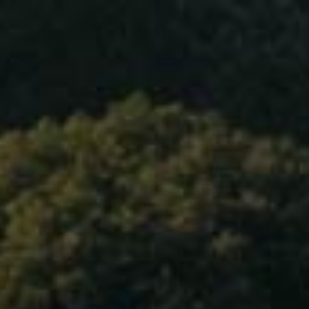
Accueil
À propos
Nos vins
Blog
Contact
Langue
Agnès & Didier DAUVISSAT