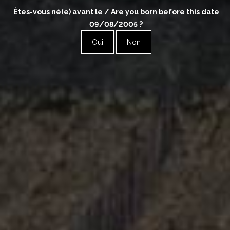
Êtes-vous né(e) avant le / Are you born before this date
09/08/2005
?
Oui
Non
Jean & Sébastien DAUVISSAT
Samuel BILLAUD