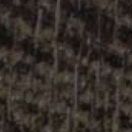
Bourgogne - Côte de Beaune
Bourgogne - Côte de Nuits
Champagne
Jura
Loire & Sancerre
Other Regions