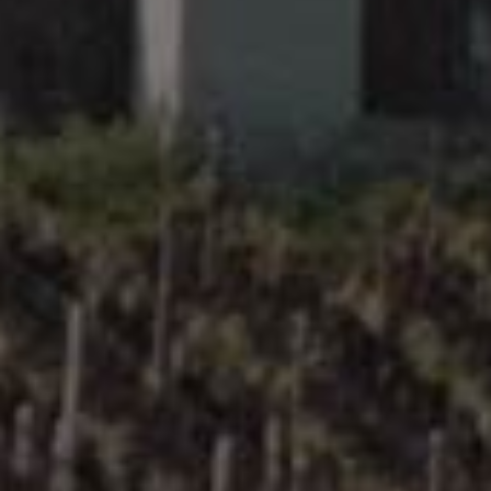
VOCORET & Fils
Catégories de produits
All
Beaujolais
Bourgogne - Chablis
Bourgogne - Côte Chalonnaise & Mâconnais