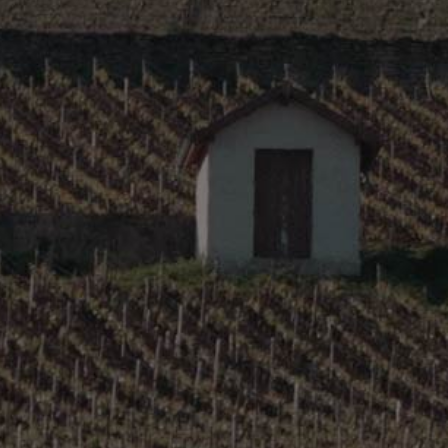
Morgon Cuvée Charmes
Morgon Cuvée Côte Du Py
Morgon Cuvée Côte Du Py Vieilles Vignes
Morgon Cuvée Douby
Morgon Cuvée La Ballofière
Morgon Cuvée Les Micouds
Moulin A Vent Cuvée En Brenay
Moulin A Vent Cuvée Les Burdelines
Moulin A Vent Cuvée Naturelle
Regnie Cuvée Le Potet
Saint-Amour
White
Beaujolais Lantignie Chardonnay
Category:
Beaujolais