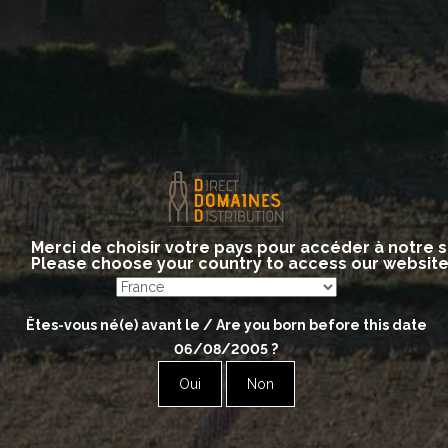
Jean-Paul DUBOST
Lantignié
Red
Beaujolais Lantignié Rouge Tracot
Beaujolais Nouveau Le Vin de JP
Beaujolais-Lantignié Nouveau Sans Sulfite Ajouté
Beaujolais-Villages Les Cerises D’Antan
Merci de choisir votre pays pour accéder à notre s
Please choose your country to access our websit
Beaujolais-Villages Nouveau Les Cerises d’Antan
Beaujolais-Villages Nouveau Vieilles Vignes
Brouilly Cuvée Pierreux
Êtes-vous né(e) avant le / Are you born before this date
Brouilly Cuvée Vieilles Vignes
06/08/2005
?
Coteaux Bourguignons Les Cerises
Fleurie Cuvée La Tonne
Oui
Non
Fleurie Cuvée Le Vivier
Fleurie Cuvée Naturelle