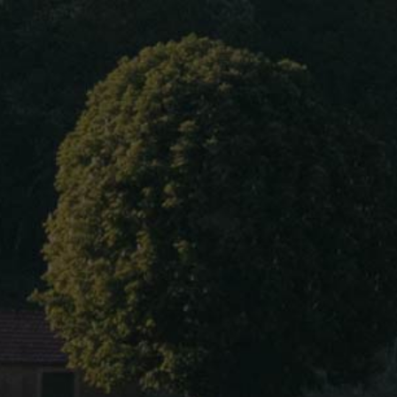
Home
About Us
Our wines
Blog
Contact Us
Language