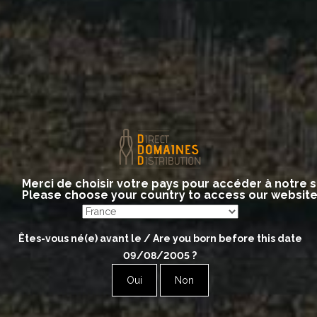
LABRUYERE
Merci de choisir votre pays pour accéder à notre s
Please choose your country to access our websit
Êtes-vous né(e) avant le / Are you born before this date
09/08/2005
?
Les CAPREOLES
Oui
Non