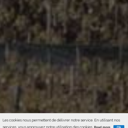
其他地区
Autres régions
© Copyright 2016 Direct Domaines Distribution |
Mentions
Légales
| Réalisation :
Monogramme
- L’abus d’alcool est
dangereux pour la santé, consommer avec modération.
Les cookies nous permettent de délivrer notre service. En utilisant nos
Français
English
日本語
简体中文
L'abus d'alcool est dangereux pour la santé.
services, vous approuvez notre utilisation des cookies.
Read more
Ok