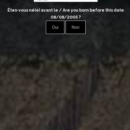
Êtes-vous né(e) avant le / Are you born before this date
08/08/2005
?
Oui
Non
香槟
Champagne