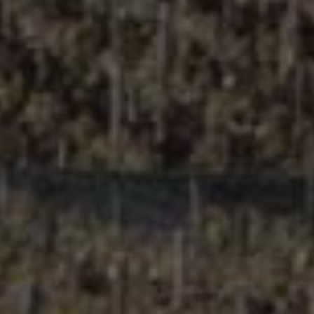
其他地区
Autres régions
© Copyright 2016 Direct Domaines Distribution |
Mentions
Légales
| Réalisation :
Monogramme
- L’abus d’alcool est