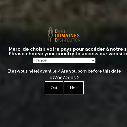
Merci de choisir votre pays pour accéder à notre s
Please choose your country to access our websit
HUGUENOT
Êtes-vous né(e) avant le / Are you born before this date
07/08/2005
?
Oui
Non