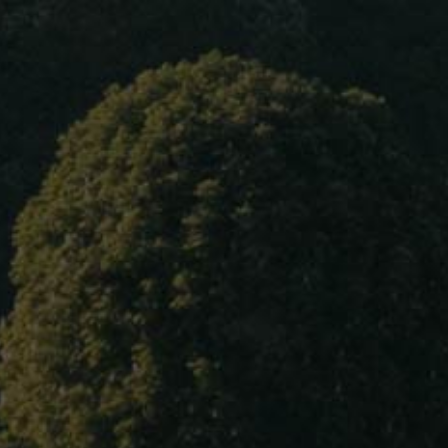
Home
About Us
Our wines
Blog
Contact Us
Language
Château COURONNEAU