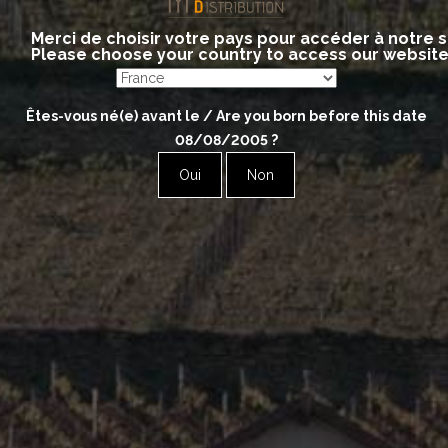
Beaujolais
Merci de choisir votre pays pour accéder à notre s
Please choose your country to access our websit
Bourgogne - Chablis
Êtes-vous né(e) avant le / Are you born before this date
08/08/2005
?
Bourgogne - Côte Chalonnaise & Mâconnais
Oui
Non
Bourgogne - Côte de Beaune
Bourgogne - Côte de Nuits
Champagne
Jura