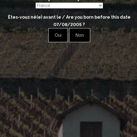
BORDET Seguinot
VOCORET & Fils
Êtes-vous né(e) avant le / Are you born before this date
07/08/2005
?
Oui
Non
Les autres régions