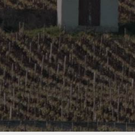
Burgundy – Côte Chalonnaise
© Copyright 2016 Direct Domaines Distribution |
Mentions
Légales
| Réalisation :
Monogramme
- L’abus d’alcool est
dangereux pour la santé, consommer avec modération.