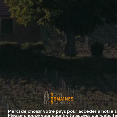
Our Domains
BESSON
BILLAUD Samuel
CHAUDE-ECUELLE
DAMPT Frères
DAUVISSAT Jean & Sébastien
DEFAIX Daniel
GOISOT
MOREAU Christian
Merci de choisir votre pays pour accéder à notre s
Please choose your country to access our websit