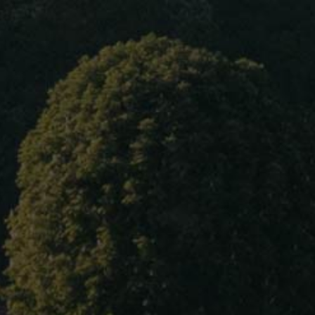
Home
About Us
Our wines
Blog
Burgundy – Chablis
Contact Us
Language