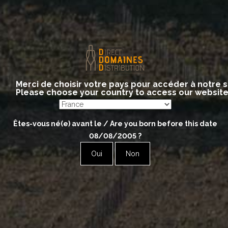
FLEURY
GENET Michel
GUY Michel
LAHERTE Frères
LARMANDIER-BERNIER
Merci de choisir votre pays pour accéder à notre s
MAILLART Nicolas
Please choose your country to access our websit
MAILLY
Êtes-vous né(e) avant le / Are you born before this date
MARGUET
08/08/2005
?
MOREAU Arnaud
Oui
Non
NOMINE-RENARD
POUILLON
REDEMPTEUR
TAILLET Eric