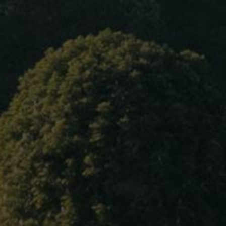
Home
About Us
Our wines
Blog
Champagne
Contact Us
Language