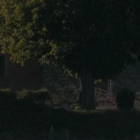
Our Domains
BEAUFORT André
BERECHE
BONVILLE Franck
BRUN-SERVENAY
CHEURLIN-NOELLAT
COUCHE Vincent
DEFRANCE Jacques
DETHUNE Paul