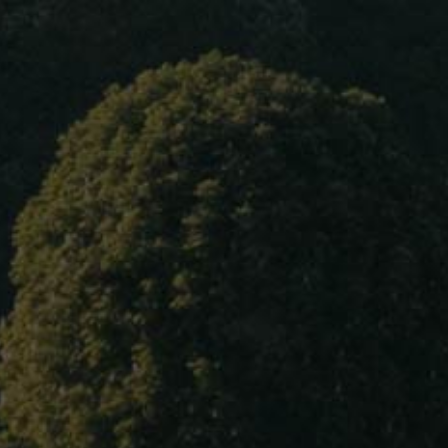
Home
About Us
MALLARD Michel
Our wines
Ladoix Serrigny
Blog
Surface :
14 hectares
Contact Us
Red Wines :
Aloxe Corton
Language
Chorey Les Beaune
Côte De Nuits Village
Ladoix Le Clos Royer
Aloxe Corton 1er Cru Les Valozières