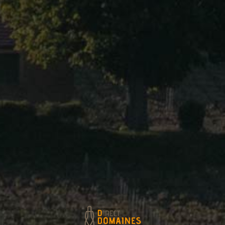
Aloxe Corton 1er Cru Toppe Au Vert
Ladoix 1er Cru La Corvée
Ladoix 1er Cru Les Joyeuses
Savigny-Les-Beaune 1er Cru Les
Serpentières
Corton Grand Cru Le Rognet
Corton Grand Cru Les Maréchaudes
Corton Grand Cru Les Renardes
White Wines
Bourgogne Chardonnay
:
Ladoix
Ladoix Le Clos Royer
Ladoix 1er Cru Les Grechons
Corton Charlemagne
Website :
http://www.domaine-mallard.com/