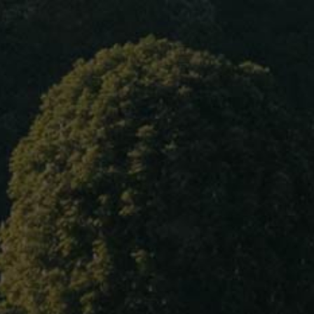
Home
About Us
PERNOT Paul
Our wines
Puligny Montrachet
Blog
Surface :
22 hectares
Contact Us
Red Wines :
Pommard « Noizons »
Language
Beaune 1er Cru Clos Des Teurons
Volnay 1er Cru Carelle Sous La Chapelle
White Wines
Bourgogne Aligote
: