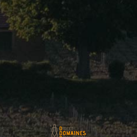
Bourgogne Chardonnay
Puligny-Montrachet
Meursault-Blagny 1er Cru La Piece Sous Le
Bois
Puligny-Montrachet 1er Cru Chalumaux
Puligny-Montrachet 1er Cru Champs Canet
Clos De La Jaquelotte
Puligny-Montrachet 1er Cru Clos De La
Garenne
Puligny-Montrachet 1er Cru Clos Des
Folatieres
Puligny-Montrachet 1er Cru Les Pucelles
Batard-Montrachet
Bienvenue-Batard-Montrachet